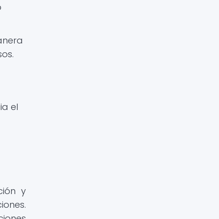
o
anera
os.
ia el
ción y
iones.
iones