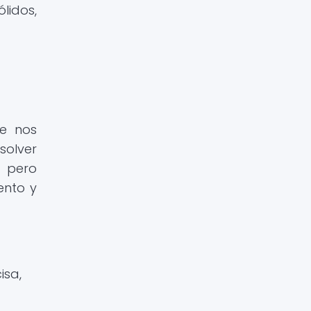
lidos,
ue nos
olver
s pero
ento y
isa,