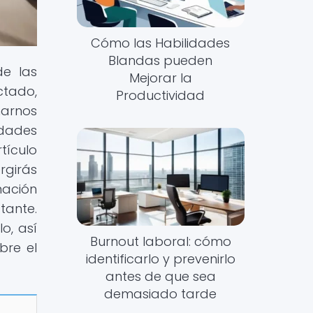
Cómo las Habilidades
Blandas pueden
de las
Mejorar la
ctado,
Productividad
narnos
idades
tículo
ergirás
mación
tante.
o, así
Burnout laboral: cómo
bre el
identificarlo y prevenirlo
antes de que sea
demasiado tarde