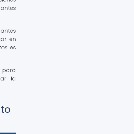
tantes
tantes
jar en
tos es
l para
ar la
ito