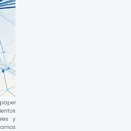
 papel
ientos
ales y
tarnos