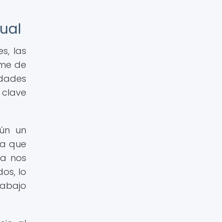
ual
s, las
rme de
idades
 clave
gún un
ra que
ía nos
os, lo
rabajo