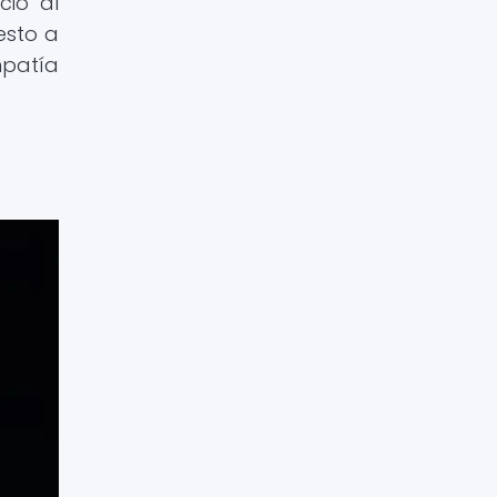
cio al
esto a
mpatía