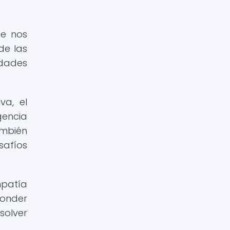
ue nos
de las
idades
va, el
gencia
ambién
safíos
mpatía
ponder
solver