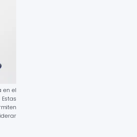
 en el
 Estas
rmiten
iderar