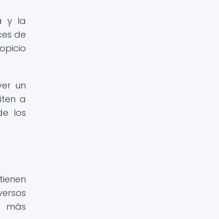
a y la
ces de
opicio
ver un
iten a
de los
.
tienen
versos
s más