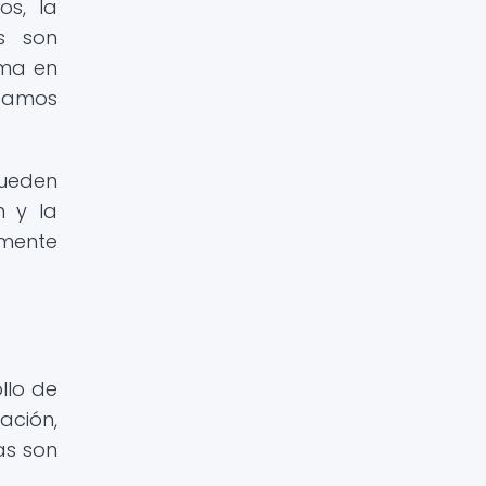
os, la
es son
rma en
ptamos
pueden
n y la
amente
llo de
ación,
as son