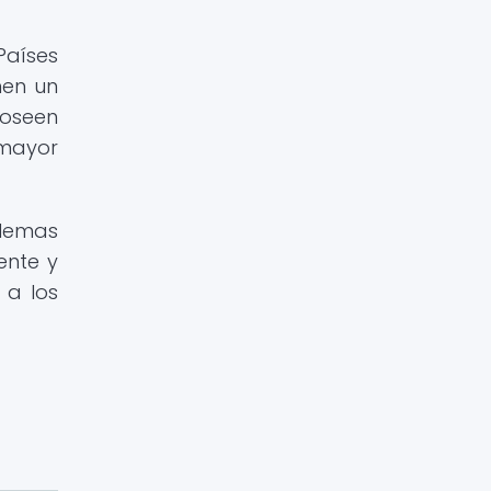
Países
nen un
oseen
 mayor
blemas
ente y
 a los