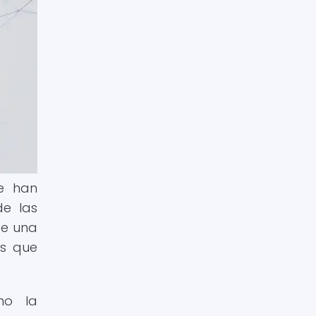
se han
de las
de una
es que
mo la