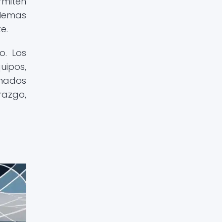
rmiten
blemas
e.
o. Los
uipos,
inados
razgo,