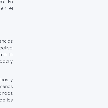
al. En
 en el
encias
ectiva
omo la
idad y
icos y
 menos
landas
de los