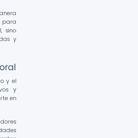
manera
d para
, sino
idas y
oral
o y el
vos y
rte en
dores
idades