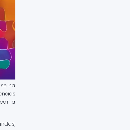
 se ha
encias
car la
andas,