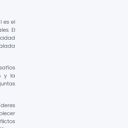
 es el
es. El
acidad
calada
safíos
 y la
juntas
íderes
blecer
lictos