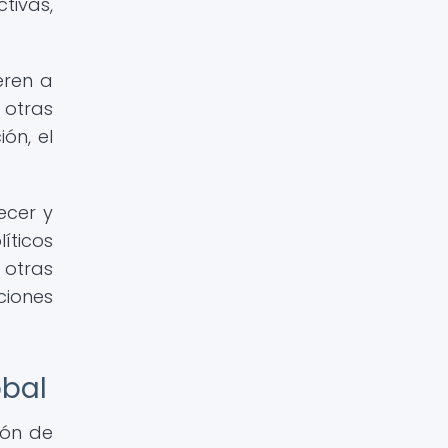
tivas,
eren a
 otras
ón, el
ecer y
íticos
otras
ciones
obal
ión de