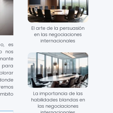
El arte de la persuasión
en las negociaciones
internacionales
o, es
o nos
inante
s para
plorar
 donde
aremos
La importancia de las
ámbito
habilidades blandas en
las negociaciones
internacionales