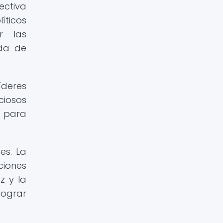
ectiva
íticos
r las
eda de
íderes
ciosos
l para
es. La
ciones
z y la
lograr