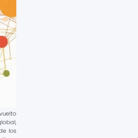
uelto
lobal,
de los