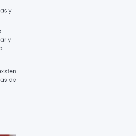
vas y
s
ar y
a
xisten
cas de