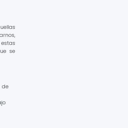
uellas
rnos,
 estas
que se
s de
ajo