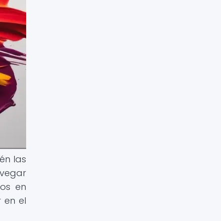
ién las
avegar
mos en
 en el