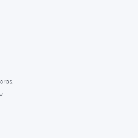
oras.
de