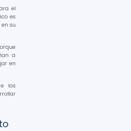
ara el
ico es
 en su
porque
eñan a
jar en
de los
rollar
to