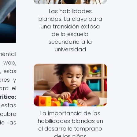
Las habilidades
blandas: La clave para
una transición exitosa
de la escuela
secundaria a la
universidad
mental
 web,
, esas
eres y
ara el
ítico:
 estas
La importancia de las
scubre
habilidades blandas en
de las
el desarrollo temprano
de los niños