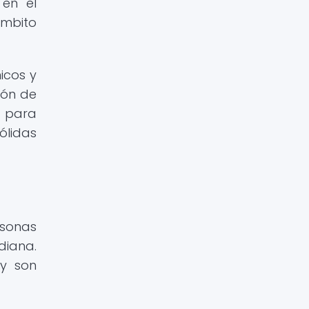
 en el
ámbito
icos y
ión de
s para
ólidas
rsonas
diana.
 y son