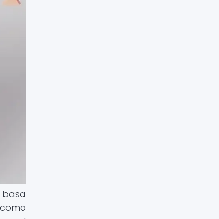
e basa
s como