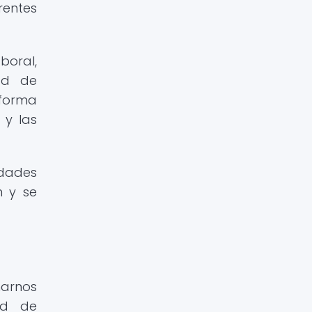
rentes
boral,
ad de
 forma
 y las
idades
n y se
narnos
ad de