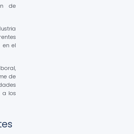
ión de
ustria
rentes
 en el
boral,
rme de
idades
 a los
tes