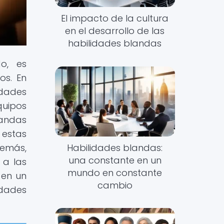
El impacto de la cultura
en el desarrollo de las
habilidades blandas
o, es
os. En
idades
quipos
landas
estas
Habilidades blandas:
demás,
una constante en un
 a las
mundo en constante
 en un
cambio
idades