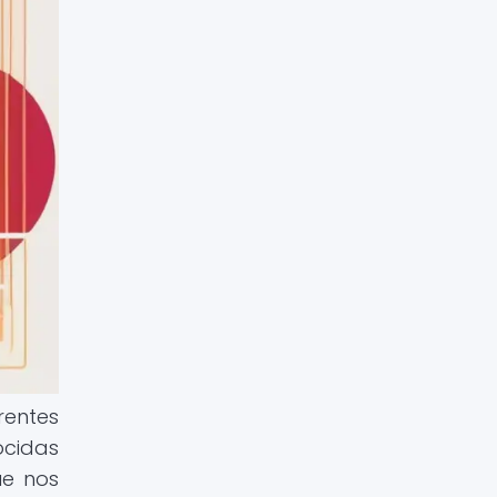
rentes
ocidas
ue nos