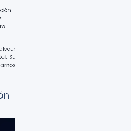
ción
,
ra
lecer
al. Su
darnos
ón