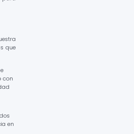
uestra
as que
de
o con
idad
ados
cia en