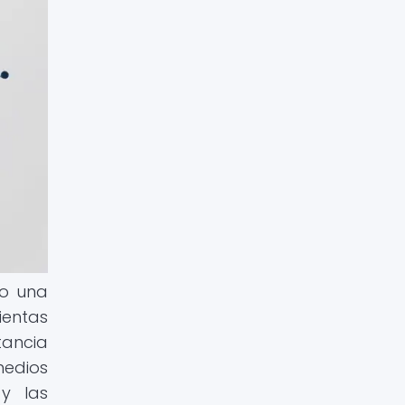
to una
ientas
tancia
medios
 y las