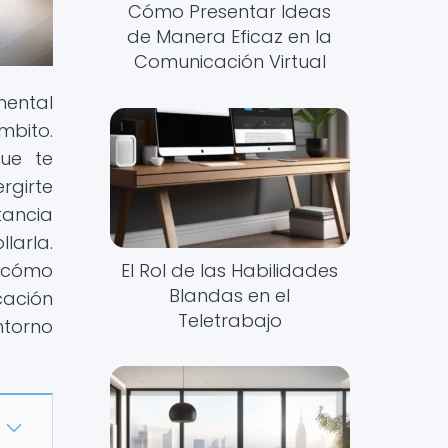
Cómo Presentar Ideas
de Manera Eficaz en la
Comunicación Virtual
mental
mbito.
que te
rgirte
tancia
larla.
El Rol de las Habilidades
y cómo
Blandas en el
cación
Teletrabajo
ntorno