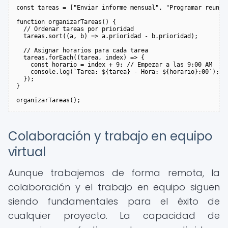
const tareas = ["Enviar informe mensual", "Programar reunió
function organizarTareas() {

  // Ordenar tareas por prioridad

  tareas.sort((a, b) => a.prioridad - b.prioridad);

  // Asignar horarios para cada tarea

  tareas.forEach((tarea, index) => {

    const horario = index + 9; // Empezar a las 9:00 AM

    console.log(`Tarea: ${tarea} - Hora: ${horario}:00`);

  });

}

Colaboración y trabajo en equipo
virtual
Aunque trabajemos de forma remota, la
colaboración y el trabajo en equipo siguen
siendo fundamentales para el éxito de
cualquier proyecto. La capacidad de