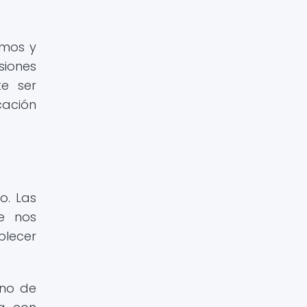
amos y
siones
te ser
cación
o. Las
ue nos
blecer
rno de