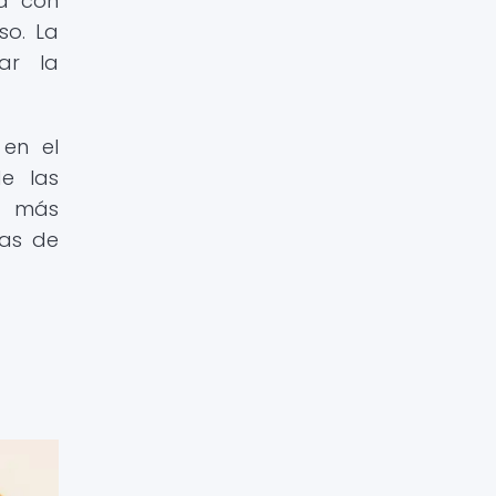
a con
so. La
ar la
 en el
de las
a más
nas de