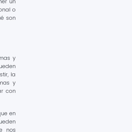
ner un
onal o
ué son
rmas y
pueden
ir, la
rmas y
ar con
que en
pueden
ue nos