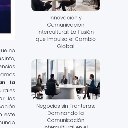
Innovación y
Comunicación
Intercultural: La Fusión
que Impulsa el Cambio
Global
que no
.info,
encias
itamos
an la
urales
ar las
Negocios sin Fronteras:
cación
Dominando la
n este
Comunicación
 mundo
Intercultural en el