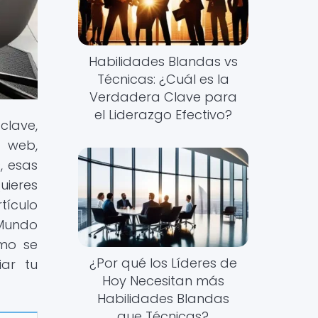
Habilidades Blandas vs
Técnicas: ¿Cuál es la
Verdadera Clave para
el Liderazgo Efectivo?
lave,
a web,
, esas
uieres
tículo
 Mundo
ómo se
¿Por qué los Líderes de
iar tu
Hoy Necesitan más
Habilidades Blandas
que Técnicas?