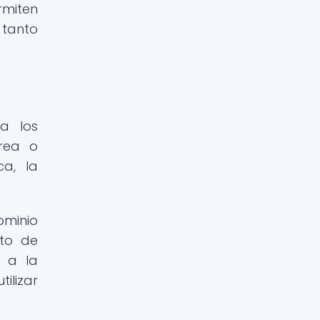
miten
 tanto
 a los
rea o
ca, la
ominio
nto de
e a la
ilizar