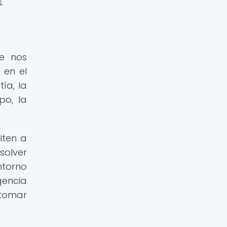
.
ue nos
 en el
ía, la
po, la
iten a
solver
ntorno
gencia
 tomar