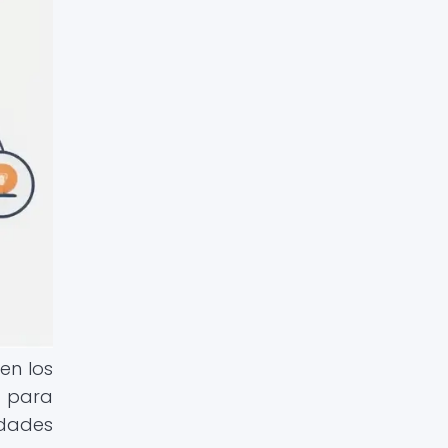
en los
d para
idades