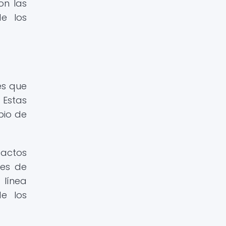
on las
e los
es que
 Estas
bio de
tactos
des de
 línea
e los