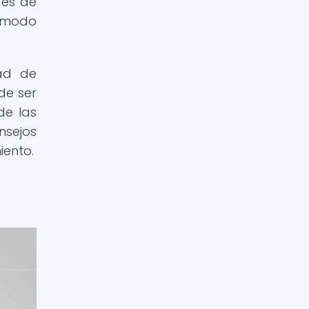
des de
o modo
dad de
de ser
de las
nsejos
iento.