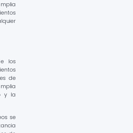
amplia
ientos
quier
e los
ientos
les de
amplia
o y la
eos se
tancia