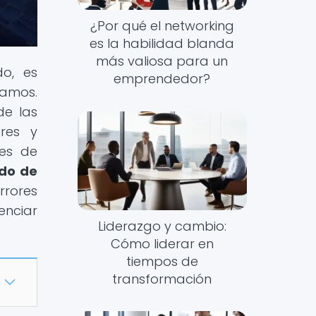
¿Por qué el networking
es la habilidad blanda
más valiosa para un
o, es
emprendedor?
namos.
de las
eres y
des de
ado de
rrores
enciar
Liderazgo y cambio:
Cómo liderar en
tiempos de
transformación