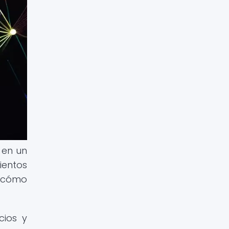
 en un
ientos
r cómo
cios y